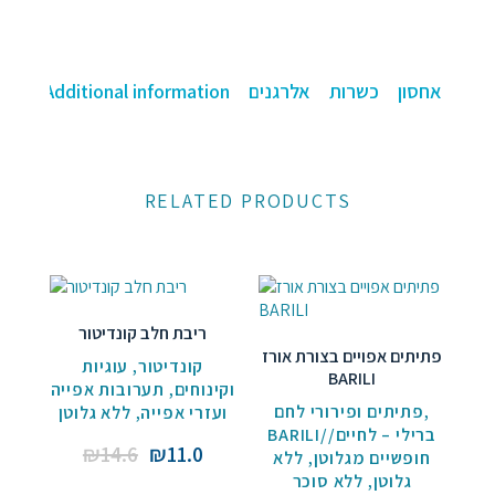
אביב
ירוק
Additional information
אלרגנים
כשרות
וראות אחסון
quantity
RELATED PRODUCTS
ריבת חלב קונדיטור
פתיתים אפויים בצורת אורז
עוגיות
,
קונדיטור
BARILI
תערובות אפייה
,
וקינוחים
פתיתים ופירורי לחם
,
ללא גלוטן
,
ועזרי אפייה
BARILI//ברילי – לחיים
Original
Current
₪
14.6
₪
11.0
ללא
,
חופשיים מגלוטן
price
price
ללא סוכר
,
גלוטן