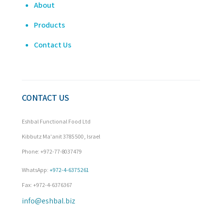
About
Products
Contact Us
CONTACT US
Eshbal Functional Food Ltd
Kibbutz Ma'anit 3785500, Israel
Phone: +972-77-8037479

WhatsApp: 
+972-4-6375261
Fax: +972-4-6376367
info@eshbal.biz