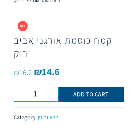
קמח כוסמת אורגני אביב ירוק
SALE!
קמח כוסמת אורגני אביב
ירוק
₪
14.6
Original
Current
₪
16.2
price
price
was:
is:
ADD TO CART
קמח
₪16.2.
₪14.6.
כוסמת
Category:
ללא גלוטן
אורגני