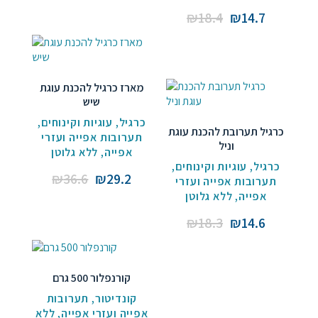
was:
is:
Original
Current
₪
18.4
₪
14.7
₪14.6.
₪11.0.
price
price
was:
is:
₪18.4.
₪14.7.
מארז כרגיל להכנת עוגת
שיש
,
עוגיות וקינוחים
,
כרגיל
כרגיל תערובת להכנת עוגת
תערובות אפייה ועזרי
וניל
ללא גלוטן
,
אפייה
,
עוגיות וקינוחים
,
כרגיל
Original
Current
₪
36.6
₪
29.2
תערובות אפייה ועזרי
price
price
ללא גלוטן
,
אפייה
was:
is:
Original
Current
₪
18.3
₪
14.6
₪36.6.
₪29.2.
price
price
was:
is:
₪18.3.
₪14.6.
קורנפלור 500 גרם
תערובות
,
קונדיטור
ללא
,
אפייה ועזרי אפייה