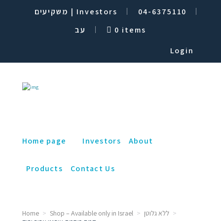
משקיעים | Investors
04-6375110
עב
0 items
Login
Home page
Investors
About
Products
Contact Us
Home
Shop – Available only in Israel
ללא גלוטן