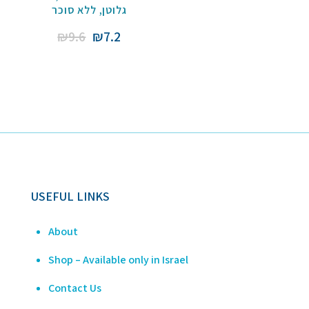
ללא סוכר
,
גלוטן
Original
Current
₪
9.6
₪
7.2
price
price
was:
is:
₪9.6.
₪7.2.
USEFUL LINKS
About
Shop – Available only in Israel
Contact Us