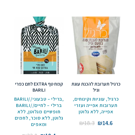
₪18.3.
₪14.6.
was:
is:
₪21.1.
₪16.8.
כרגיל תערובת להכנת עוגת
לחם כפרי EXTRA קמח טף
BARILI
וניל
BARILI//ברילי – טבעוני
,
,
עוגיות וקינוחים
,
כרגיל
תערובות אפייה ועזרי
BARILI//ברילי – לחיים
ללא
,
חופשיים מגלוטן
ללא גלוטן
,
אפייה
לחמים
,
ללא סוכר
,
גלוטן
Original
Current
₪
18.3
₪
14.6
ומאפים
price
price