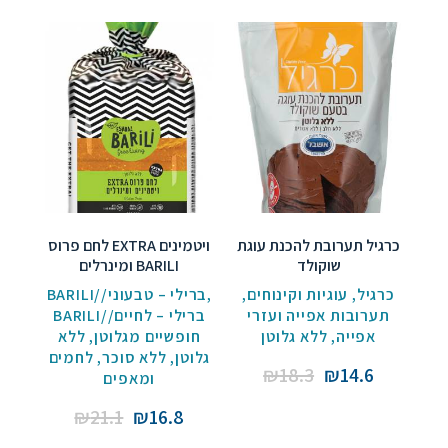
כרגיל תערובת להכנת עוגת
לחם פרוס EXTRA ויטמינים
שוקולד
ומינרלים BARILI
BARILI//ברילי – טבעוני
,
,
עוגיות וקינוחים
,
כרגיל
תערובות אפייה ועזרי
BARILI//ברילי – לחיים
ללא
,
חופשיים מגלוטן
ללא גלוטן
,
אפייה
לחמים
,
ללא סוכר
,
גלוטן
Original
Current
₪
18.3
₪
14.6
ומאפים
price
price
Original
Current
₪
21.1
₪
16.8
was:
is:
price
price