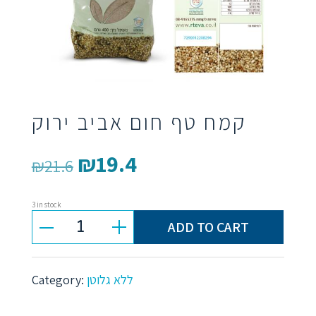
קמח טף חום אביב ירוק
₪
19.4
Original
Current
₪
21.6
price
price
3 in stock
was:
is:
ADD TO CART
קמח
₪21.6.
₪19.4.
טף
Category:
ללא גלוטן
חום