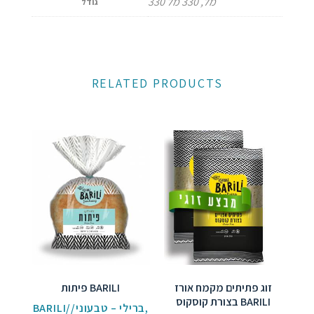
330 מל, 330 מל
גודל
RELATED PRODUCTS
זוג פתיתים מקמח אורז
פיתות BARILI
בצורת קוסקוס BARILI
BARILI//ברילי – טבעוני
,