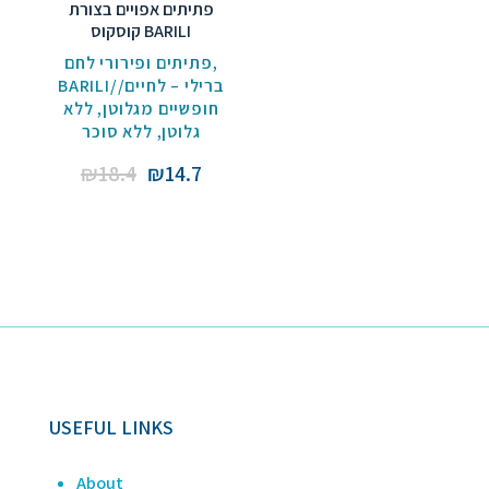
פתיתים אפויים בצורת
קוסקוס BARILI
פתיתים ופירורי לחם
,
BARILI//ברילי – לחיים
ללא
,
חופשיים מגלוטן
ללא סוכר
,
גלוטן
Original
Current
₪
18.4
₪
14.7
price
price
was:
is:
₪18.4.
₪14.7.
USEFUL LINKS
About