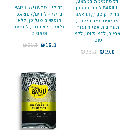
,
דל פחמימה במבצע
BARILI//ברילי – טבעוני
,
לידור רז כהן BARILI
,
BARILI//ברילי – לחיים
,
BARILI // ברילי קיטו
ללא
,
חופשיים מגלוטן
,
פתיתים ופירורי לחם
לחמים
,
ללא סוכר
,
גלוטן
תערובות אפייה ועזרי
ומאפים
ללא
,
ללא גלוטן
,
אפייה
סוכר
Original
Current
₪
21.1
₪
16.8
Original
Current
₪
23.8
₪
19.0
price
price
price
price
was:
is:
was:
is:
₪21.1.
₪16.8.
₪23.8.
₪19.0.