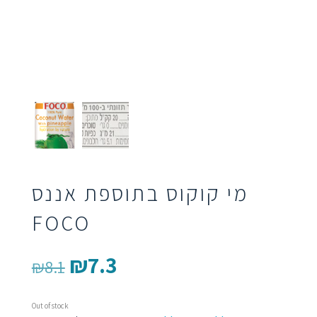
מי קוקוס בתוספת אננס
FOCO
₪
7.3
Original
Current
₪
8.1
price
price
Out of stock
was:
is: