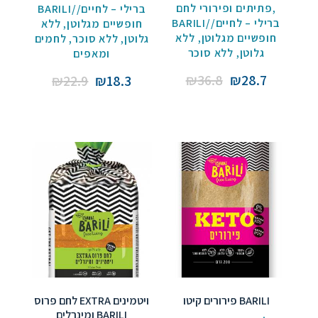
פתיתים ופירורי לחם
,
BARILI//ברילי – לחיים
BARILI//ברילי – לחיים
ללא
,
חופשיים מגלוטן
ללא
,
חופשיים מגלוטן
לחמים
,
ללא סוכר
,
גלוטן
ללא סוכר
,
גלוטן
ומאפים
Original
Current
Original
Current
₪
36.8
₪
28.7
₪
22.9
₪
18.3
price
price
price
price
was:
is:
was:
is:
₪36.8.
₪28.7.
₪22.9.
₪18.3.
פירורים קיטו BARILI
לחם פרוס EXTRA ויטמינים
ומינרלים BARILI