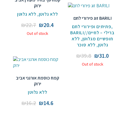
ירוק
ללא גלוטן
,
ללא גלוטן
זוג פירורי לחם BARILI
Original
Current
₪
22.7
₪
20.4
פתיתים ופירורי לחם
,
price
price
BARILI//ברילי – לחיים
Out of stock
ללא
,
חופשיים מגלוטן
was:
is:
ללא סוכר
,
גלוטן
₪22.7.
₪20.4.
Original
Current
₪
39.8
₪
31.0
price
price
Out of stock
was:
is:
₪39.8.
₪31.0.
קמח כוסמת אורגני אביב
ירוק
ללא גלוטן
Original
Current
₪
16.2
₪
14.6
price
price
was:
is:
₪16.2.
₪14.6.