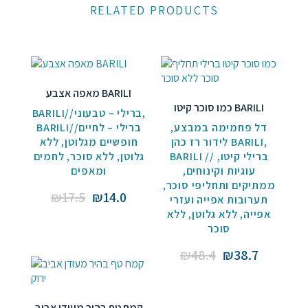
RELATED PRODUCTS
מאפה אצבע BARILI
כמו סוכר קיטו BARILI
BARILI//ברילי – טבעוני
,
BARILI//ברילי – לחיים
,
דל פחמימה במבצע
ללא
,
חופשיים מגלוטן
לידור רז כהן BARILI
,
לחמים
,
ללא סוכר
,
גלוטן
,
BARILI // ברילי קיטו
ומאפים
,
עוגיות וקינוחים
,
ממתיקים ותחליפי סוכר
Original
Current
₪
17.5
₪
14.0
תערובות אפייה ועזרי
price
price
ללא
,
ללא גלוטן
,
אפייה
סוכר
was:
is:
₪17.5.
₪14.0.
Original
Current
₪
48.4
₪
38.7
price
price
was:
is:
₪48.4.
₪38.7.
קמח טף בהיר מעודן אביב