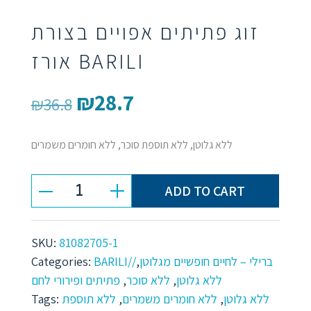
זוג פתיתים אפויים בצורת
אורז BARILI
₪
28.7
Original
Current
₪
36.8
price
price
ללא גלוטן, ללא תוספת סוכר, ללא חומרים משמרים
was:
is:
₪36.8.
₪28.7.
ADD TO CART
זוג
פתיתים
SKU:
81082705-1
אפויים
Categories:
,
BARILI//ברילי – לחיים חופשיים מגלוטן
פתיתים ופירורי לחם
,
ללא סוכר
,
ללא גלוטן
בצורת
Tags:
ללא תוספת
,
ללא חומרים משמרים
,
ללא גלוטן