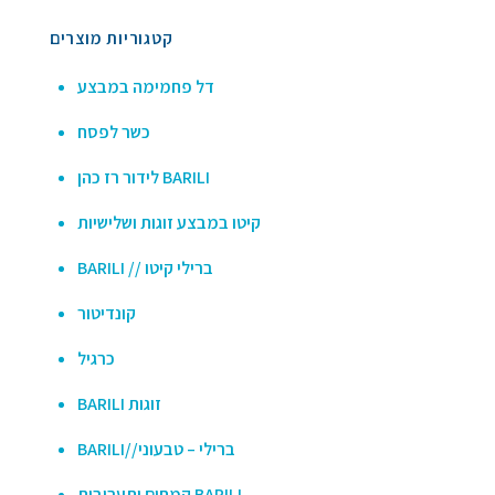
קטגוריות מוצרים
דל פחמימה במבצע
כשר לפסח
לידור רז כהן BARILI
קיטו במבצע זוגות ושלישיות
BARILI // ברילי קיטו
קונדיטור
כרגיל
BARILI זוגות
BARILI//ברילי – טבעוני
קמחים ותערובות BARILI