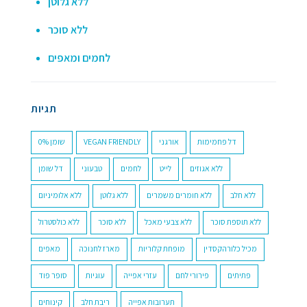
ללא גלוטן
ללא סוכר
לחמים ומאפים
תגיות
0% שומן
VEGAN FRIENDLY
אורגני
דל פחמימות
ללא אגוזים
לייט
לחמים
טבעוני
דל שומן
ללא חלב
ללא חומרים משמרים
ללא גלוטן
ללא אלומיניום
ללא תוספת סוכר
ללא צבעי מאכל
ללא סוכר
ללא כולסטרול
מכיל כלורהקסדין
מופחת קלוריות
מארז לחנוכה
מאפים
פתיתים
פירורי לחם
עזרי אפייה
עוגיות
סופר פוד
תערובות אפייה
ריבת חלב
קינוחים