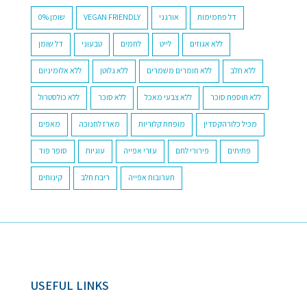
0% שומן
VEGAN FRIENDLY
אורגני
דל פחמימות
ללא אגוזים
לייט
לחמים
טבעוני
דל שומן
ללא חלב
ללא חומרים משמרים
ללא גלוטן
ללא אלומיניום
ללא תוספת סוכר
ללא צבעי מאכל
ללא סוכר
ללא כולסטרול
מכיל כלורהקסדין
מופחת קלוריות
מארז לחנוכה
מאפים
פתיתים
פירורי לחם
עזרי אפייה
עוגיות
סופר פוד
תערובות אפייה
ריבת חלב
קינוחים
USEFUL LINKS