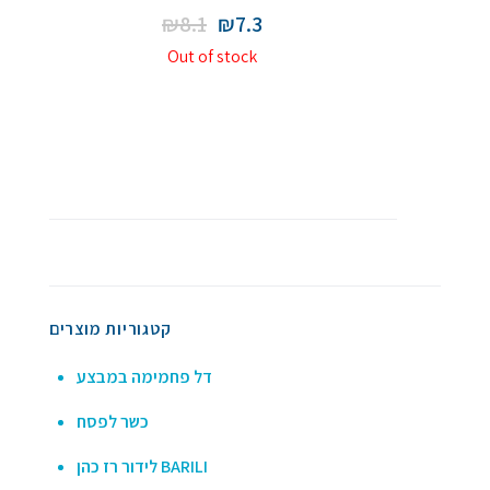
Original
Current
₪
8.1
₪
7.3
price
price
Out of stock
was:
is:
₪8.1.
₪7.3.
קטגוריות מוצרים
דל פחמימה במבצע
כשר לפסח
לידור רז כהן BARILI