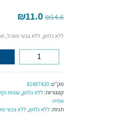
₪
11.0
המחיר
המחיר
₪
14.6
המקורי
הנוכחי
ללא גלוטן, ללא צבעי מאכל, מכי
היה:
הוא:
₪11.0.
₪14.6.
כמות
של
מק"ט:
81487420
ריבת
קטגוריות:
ללא גלוטן
,
עוגיות וקינ
אפייה
חלב
תגיות:
ללא גלוטן
,
ללא צבעי מא
קונדיטור