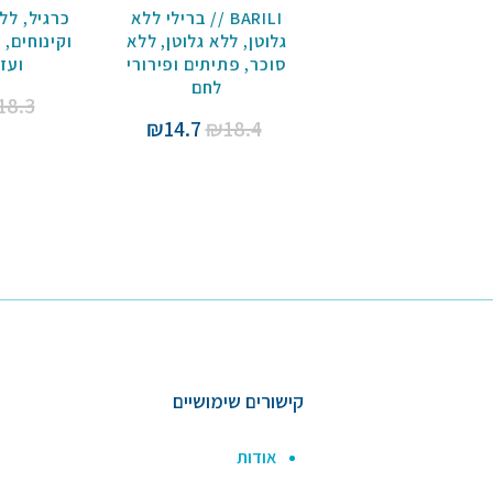
BARILI // ברילי ללא
כרגיל
,
ללא
גלוטן
,
ללא גלוטן
,
ללא
וקינוחים
,
ת
סוכר
,
פתיתים ופירורי
ועז
לחם
18.3
המחיר
המחיר
₪
14.7
₪
18.4
המקורי
הנוכחי
היה:
הוא:
₪14.7.
₪18.4.
קישורים שימושיים
אודות