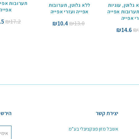
תערובות אפיי
 גלוטן
,
עוגיות
ללא גלוטן
,
תערובות
אפייה
ערובות אפייה
אפייה ועזרי אפייה
רי אפייה
המ
.5
₪
17.2
המחיר
המחיר
₪
10.4
₪
13.0
המ
המחיר
המחיר
₪
14.6
₪
המקורי
הנוכחי
הי
המקורי
הנוכחי
היה:
הוא:
2.
היה:
הוא:
₪10.4.
₪13.0.
₪14.6.
₪18.3.
יצירת קשר
הירשמ
אשבל מזון פונקציונלי בע”מ