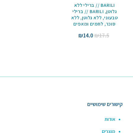
BARILI // ברילי ללא
גלוטן
,
BARILI // ברילי
טבעוני
,
ללא גלוטן
,
ללא
סוכר
,
לחמים ומאפים
המחיר
המחיר
₪
14.0
₪
17.5
המקורי
הנוכחי
היה:
הוא:
₪14.0.
₪17.5.
קישורים שימושיים
אודות
מוצרים