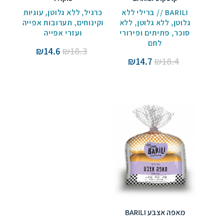
BARILI // ברילי ללא
כרגיל
,
ללא גלוטן
,
עוגיות
גלוטן
,
ללא גלוטן
,
ללא
וקינוחים
,
תערובות אפייה
סוכר
,
פתיתים ופירורי
ועזרי אפייה
לחם
המחיר
המחיר
₪
14.6
₪
18.3
המחיר
המחיר
₪
14.7
₪
18.4
המקורי
הנוכחי
המקורי
הנוכחי
היה:
הוא:
היה:
הוא:
₪14.6.
₪18.3.
₪14.7.
₪18.4.
מאפה אצבע BARILI