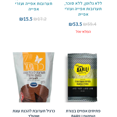
ללא גלוטן
,
ללא סוכר
,
תערובות אפייה ועזרי
תערובות אפייה ועזרי
אפייה
אפייה
המחיר
המחיר
₪
15.5
₪
17.2
המחיר
המחיר
₪
53.5
₪
59.4
המקורי
הנוכחי
המקורי
הנוכחי
היה:
הוא:
המלאי אזל
היה:
הוא:
₪15.5.
₪17.2.
₪53.5.
₪59.4.
פתיתים אפויים בצורת
כרגיל תערובת להכנת עוגת
קוסקוס BARILI
שוקולד