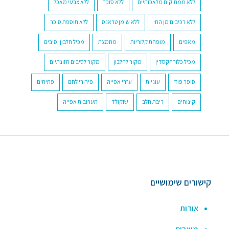
ללא ממתיקים מלאכותיים
ללא סוכר
ללא צבעי מאכל
ללא רכיבים מן החי
ללא שומן טראנס
ללא תוספת סוכר
מאפים
מופחת קלוריות
מחמצת
מכיל חלבון וסיבים
מכיל כלורהקסדין
מקור לחלבון
מקור לסיבים תזונתיים
סופר פוד
עוגיות
עזרי אפייה
פירורי לחם
פתיתים
קינוחים
ריבת חלב
שוקולד
תערובות אפייה
קישורים שימושיים
אודות