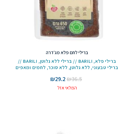
ברילי לחם פלא מג’דרה
ברילי פלא
,
BARILI // ברילי ללא גלוטן
,
BARILI //
ברילי טבעוני
,
ללא גלוטן
,
ללא סוכר
,
לחמים ומאפים
המחיר
המחיר
₪
29.2
₪
36.5
המקורי
הנוכחי
המלאי אזל
היה:
הוא:
₪29.2.
₪36.5.