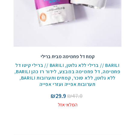
קמח דל פחמימה מבית ברילי
BARILI // ברילי ללא גלוטן
,
BARILI // ברילי קיטו דל
פחמימה
,
דל פחמימה במבצע
,
לידור רז כהן BARILI
,
ללא גלוטן
,
ללא סוכר
,
קמחים ותערובות BARILI
,
תערובות אפייה ועזרי אפייה
המחיר
המחיר
₪
29.9
₪
47.0
המקורי
הנוכחי
המלאי אזל
היה:
הוא:
₪29.9.
₪47.0.