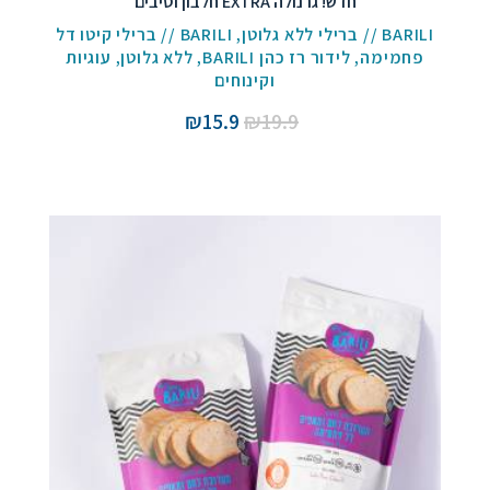
חדש! גרנולה EXTRA חלבון וסיבים
BARILI // ברילי ללא גלוטן
,
BARILI // ברילי קיטו דל
פחמימה
,
לידור רז כהן BARILI
,
ללא גלוטן
,
עוגיות
וקינוחים
המחיר
המחיר
₪
15.9
₪
19.9
המקורי
הנוכחי
היה:
הוא:
₪15.9.
₪19.9.