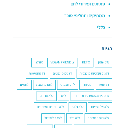
פתיתים ופירורי לחם
ממתיקים ותחליפי סוכר
כללי
תגיות
0% שומן
KETO
VEGAN FRIENDLY
אורגני
דגנים וקטניות מונבטות
דגנים מונבטים
דל פחמימות
דל שומן
טבעוני
לחם טבעוני
לחם מחמצת
לחמים
לחמניות בטמפרטורת החדר
לייט
ללא אגוזים
ללא אלומיניום
ללא גלוטן
ללא חומרים משמרים
ללא חומר משמר
ללא חלב
ללא כולסטרול