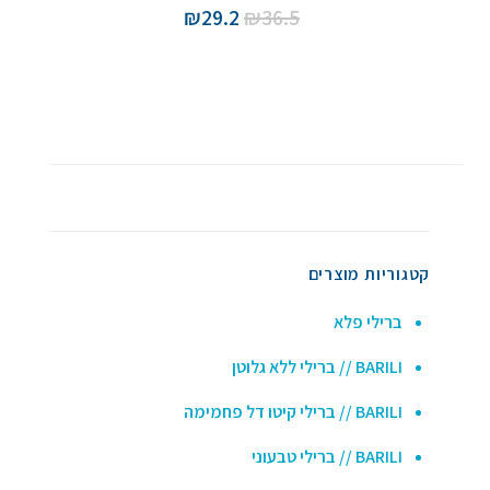
המחיר
המחיר
₪
29.2
₪
36.5
המקורי
הנוכחי
היה:
הוא:
₪29.2.
₪36.5.
קטגוריות מוצרים
ברילי פלא
BARILI // ברילי ללא גלוטן
BARILI // ברילי קיטו דל פחמימה
BARILI // ברילי טבעוני