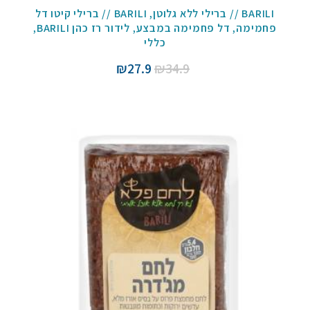
BARILI // ברילי ללא גלוטן
,
BARILI // ברילי קיטו דל
פחמימה
,
דל פחמימה במבצע
,
לידור רז כהן BARILI
,
כללי
המחיר
המחיר
₪
27.9
₪
34.9
המקורי
הנוכחי
היה:
הוא:
₪27.9.
₪34.9.