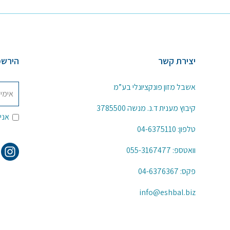
יצירת קשר
הירשמ
אשבל מזון פונקציונלי בע”מ
קיבוץ מענית ד.נ. מנשה 3785500
אני
טלפון:
04-6375110
וואטספ:
055-3167477
פקס: 04-6376367
info@eshbal.biz