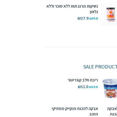
₪18.4.
₪24.7.
נשיקות מרנג תות ללא סוכר וללא
גלוטן
המחיר
המחיר
₪
27.9
₪
34.9
המקורי
הנוכחי
היה:
הוא:
₪27.9.
₪34.9.
SALE PRODUC
ריבת חלב קונדיטור
המחיר
המחיר
₪
11.0
₪
14.6
המקורי
הנוכחי
היה:
הוא:
₪11.0.
₪14.6.
אבקה להכנת פנקייק ממתיקי
הזהב