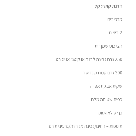
דרגת קושי
: קל
מרכיבים:
2 ביצים
חצי כוס שמן זית
250 גרם גבינה לבנה או קוטג’ או יוגורט
300 גרם קמח קונדיטור
שקית אבקת אפייה
כפית שטוחה מלח
כף סילאן/סוכר
תוספות – זיתים/גבינה מגורדת/גרעיני תירס