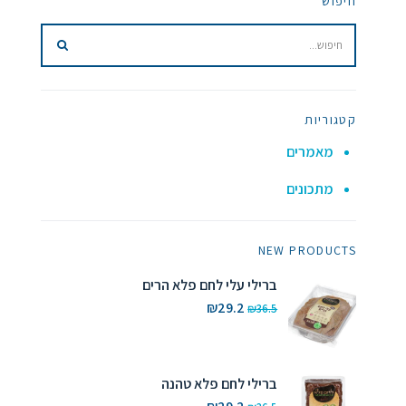
חיפוש
קטגוריות
מאמרים
מתכונים
NEW PRODUCTS
ברילי עלי לחם פלא הרים
המחיר
המחיר
₪
29.2
₪
36.5
המקורי
הנוכחי
היה:
הוא:
₪29.2.
₪36.5.
ברילי לחם פלא טהנה
המחיר
המחיר