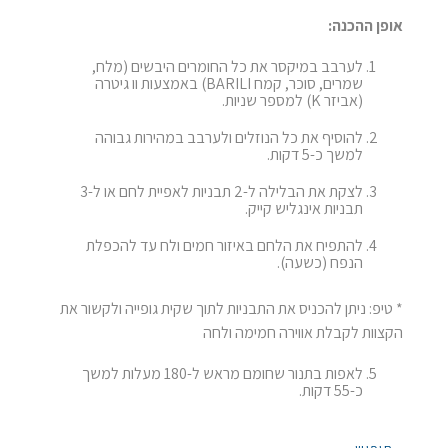
אופן ההכנה:
לערבב במיקסר את כל החומרים היבשים (מלח,
שמרים, סוכר, קמח BARILI) באמצעות וו גיטרה
(אביזר K) למספר שניות.
להוסיף את כל הנוזלים ולערבב במהירות גבוהה
למשך כ-5 דקות.
לצקת את הבלילה ל-2 תבניות לאפיית לחם או ל-3
תבניות אינגליש קייק.
להתפיח את הלחם באיזור חמים ולח עד להכפלת
הנפח (כשעה).
* טיפ: ניתן להכניס את התבניות לתוך שקית גופייה ולקשור את
הקצוות לקבלת אווירה חמימה ולחה
לאפות בתנור שחומם מראש ל-180 מעלות למשך
כ-55 דקות.