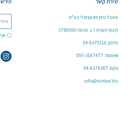
יצירת קשר
הירשמ
אשבל מזון פונקציונלי בע”מ
קיבוץ מענית ד.נ. מנשה 3785500
אני
טלפון:
04-6375110
וואטספ:
055-3167477
פקס: 04-6376367
info@eshbal.biz