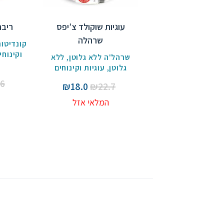
עוגיות שוקולד צ’יפס
ריבת
שרהלה
קונדיטור
וקינוחי
שרהל'ה ללא גלוטן
,
ללא
ו
גלוטן
,
עוגיות וקינוחים
.6
המחיר
המחיר
₪
18.0
₪
22.7
המקורי
הנוכחי
המלאי אזל
היה:
הוא:
₪18.0.
₪22.7.