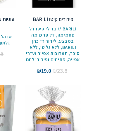
פירורים קיטו BARILI
עוגיות 
BARILI // ברילי קיטו דל
פחמימה
,
דל פחמימה
שרהל'ה
במבצע
,
לידור רז כהן
גלוטן
BARILI
,
ללא גלוטן
,
ללא
.8
סוכר
,
תערובות אפייה ועזרי
אפייה
,
פתיתים ופירורי לחם
המחיר
המחיר
₪
19.0
₪
23.8
המקורי
הנוכחי
היה:
הוא:
₪19.0.
₪23.8.