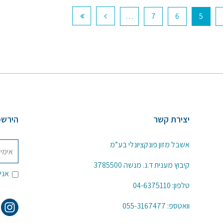
…
7
6
5
יצירת קשר
הירשמ
אשבל מזון פונקציונלי בע”מ
קיבוץ מענית ד.נ. מנשה 3785500
אני
טלפון:
04-6375110
וואטספ:
055-3167477