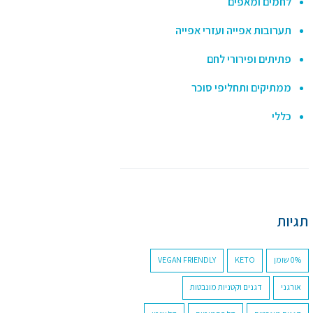
לחמים ומאפים
תערובות אפייה ועזרי אפייה
פתיתים ופירורי לחם
ממתיקים ותחליפי סוכר
כללי
תגיות
0% שומן
KETO
VEGAN FRIENDLY
אורגני
דגנים וקטניות מונבטות