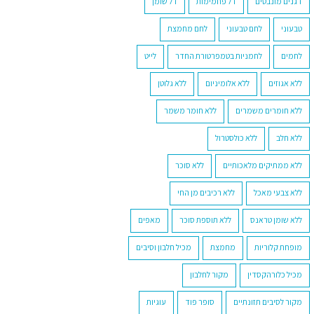
דגנים מונבטים
דל פחמימות
דל שומן
טבעוני
לחם טבעוני
לחם מחמצת
לחמים
לחמניות בטמפרטורת החדר
לייט
ללא אגוזים
ללא אלומיניום
ללא גלוטן
ללא חומרים משמרים
ללא חומר משמר
ללא חלב
ללא כולסטרול
ללא ממתיקים מלאכותיים
ללא סוכר
ללא צבעי מאכל
ללא רכיבים מן החי
ללא שומן טראנס
ללא תוספת סוכר
מאפים
מופחת קלוריות
מחמצת
מכיל חלבון וסיבים
מכיל כלורהקסדין
מקור לחלבון
מקור לסיבים תזונתיים
סופר פוד
עוגיות