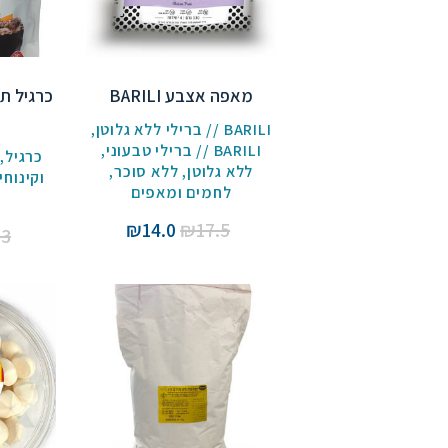
מאפה אצבע BARILI
כרגיל ת
BARILI // ברילי ללא גלוטן
,
BARILI // ברילי טבעוני
,
כרגיל
,
ללא גלוטן
,
ללא סוכר
,
וקינוחי
לחמים ומאפים
ו
המחיר
המחיר
₪
14.0
₪
17.5
.3
המקורי
הנוכחי
היה:
הוא:
₪14.0.
₪17.5.