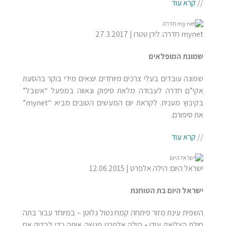
//
קרא עוד
mynet חדרה: לירן טטרו | 27.3.2017
שמונת המופלאים
שמונה עובדים בעלי צרכים מיוחדים יוצאים מידי בוקר בהסעת
אקי”ם חדרה לעבודה מלאת סיפוק וגאווה במפעל “אשבל”
בקיבוץ מענית. לקראת יום המעשים הטובים מביא “mynet”
את סיפורם.
//
קרא עוד
ישראל היום: הילה אלפרט | 12.06.2015
ישראל היום בת הטוחנת
השפית עינת מזור פיתחה קמח נטול גלוטן – במיוחד עבור בתה
חולת הצליאק עידן • הילה אלפרט פגשה אותה כדי לבדוק אם