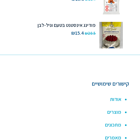
המקורי
הנוכחי
היה:
הוא:
₪13.8.
₪18.4.
פודינג אינסטנט בטעם וניל-לבן
המחיר
המחיר
₪
15.4
₪
20.5
המקורי
הנוכחי
היה:
הוא:
₪15.4.
₪20.5.
קישורים שימושיים
אודות
מוצרים
מתכונים
מאמרים